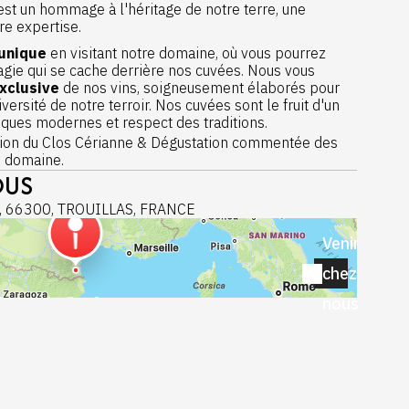
est un hommage à l'héritage de notre terre, une
re expertise.
 unique
en visitant notre domaine, où vous pourrez
magie qui se cache derrière nos cuvées. Nous vous
xclusive
de nos vins, soigneusement élaborés pour
iversité de notre terroir. Nos cuvées sont le fruit d'un
niques modernes et respect des traditions.
ion du Clos Cérianne & Dégustation commentée des
inoubliable vous attend
: laissez-vous envoûter par
 domaine.
délicates et l'authenticité de chaque vin. Que vous
OUS
nné ou un néophyte, nous nous ferons un plaisir de
station unique.
es, 66300, TROUILLAS, FRANCE
Venir
 - L'équilibre parfait entre fruité et finesse, un vin qui
.
chez
tagé " - Un vin d'exception, riche et complexe, offrant
nous
ts.
c, rouge, rosé" - Fraîcheur et légèreté, idéals pour vos
du Clos Cérianne. Nous vous accueillerons avec chaleur
amour du vin et notre histoire.
re visite et dégustation
. Nous avons hâte de vous