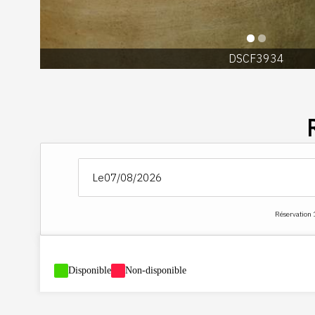
DSCF3934
Le
Réservation 
-
Disponible
-
Non-disponible