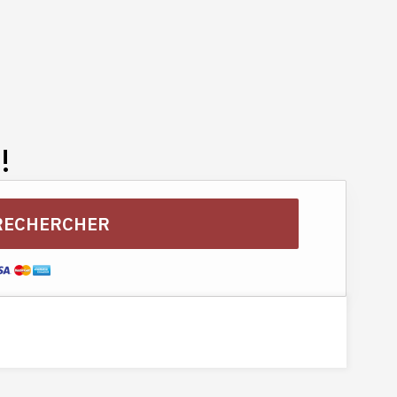
érianne.
DSCF3934
!
RECHERCHER